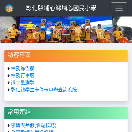
彰化縣埔心鄉埔心國民小學
Previous
Next
訪客專區
♦
校務佈告欄
♦
校務行事曆
♦
識字量測驗
♦
彰化縣學生卡停卡申辦查詢系統
常用連結
♦
學籍與差假(雲端校務)