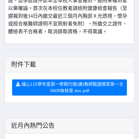
證
、
及學歷證件影本至本校人事室報到，逾時未報到者
以棄權論。首次在本校任教者請檢附健康檢查報告（至
遲報到後
日內繳交最近三個月內胸部Ｘ光透視，懷孕
14
或經合格醫師證明不宜照射者免附），所繳交之證件、
體檢表不合格者，取消錄取資格，不得異議。
附件下載
埔心115學年度第一學期代理(課)教師甄選簡章第一次
0609無核章.doc.pdf
近月內熱門公告