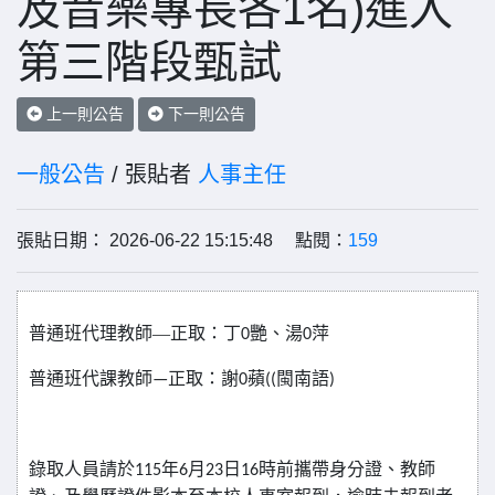
及音樂專長各1名)進入
第三階段甄試
上一則公告
下一則公告
一般公告
/ 張貼者
人事主任
張貼日期： 2026-06-22 15:15:48 點閱：
159
普通班代理教師—正取：丁
艷、湯
萍
0
0
普通班代課教師
正取：謝
蘋
閩南語
—
0
((
)
錄取人員請於
年
月
日
時前攜帶身分證
、
教師
115
6
23
16