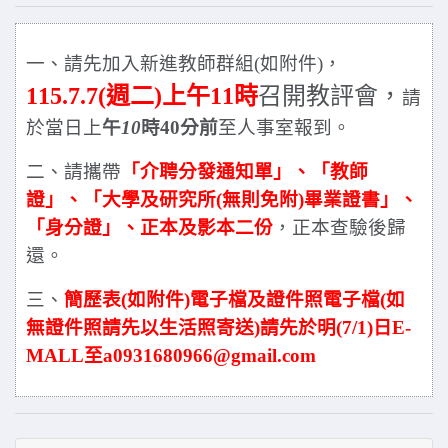
一、請先加入新進教師群組
(
如附件
)
，
115.7.7(
週二
)
上午
11
時
召開教評會，
請
於當日上
午
10
時
40
分前
至人事室報到。
二、請攜帶
「介聘分發通知單」、「教師
證」、「大學及研究所
(
無則免附
)
畢業證書」、
「身分證」、正本及影本二份
，正本查驗後歸
還。
三、
簡歷表
(
如附件
)
電子檔及證件照電子檔
(
如
無證件照請先以生活照寄送
)
請先於明
(7/1)
日
E-
MALL
至
a0931680966@gmail.com